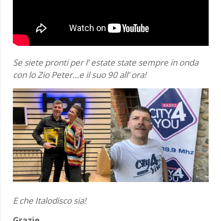
Se siete pronti per l’ estate state sempre in onda
con lo Zio Peter…e il suo 90 all’ ora!
E che Italodisco sia!
Grazie