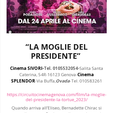
“LA MOGLIE DEL
PRESIDENTE”
Cinema
SIVORI-
Tel. 0105532054-
Salita Santa
Caterina, 54R-16123 Genova-
Cinema
SPLENDOR
-Via Buffa,
Ovada
-Tel. 010583261
https://circuitocinemagenova.com/film/la-moglie-
del-presidente-la-tortue_2023/
Quando arriva all’Eliseo, Bernadette Chirac si