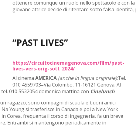
ottenere comunque un ruolo nello spettacolo e con la co
giovane attrice decide di ritentare sotto falsa identità
“PAST LIVES”
https://circuitocinemagenova.com/film/past-
lives-vers-orig-sott_2024/
Al cinema
AMERICA
(anche in lingua originale)
:
Tel.
010 4559703
–
Via Colombo, 11-16121 Genova. Al
va, tel. 010 5532054 domenica mattina con
Cinelunch
un ragazzo, sono compagni di scuola e buoni amici.
 Na Young si trasferisce in Canada e poi a New York
 in Corea, frequenta il corso di ingegneria, fa un breve
vorare. Entrambi si mantengono periodicamente in