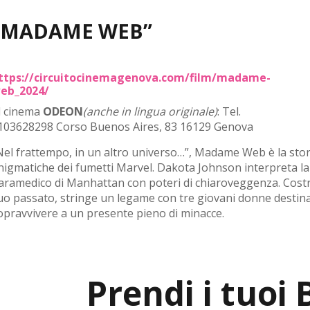
“MADAME WEB”
ttps://circuitocinemagenova.com/film/madame-
eb_2024/
l cinema
ODEON
(anche in lingua originale)
: Tel.
103628298 Corso Buenos Aires, 83 16129 Genova
Nel frattempo, in un altro universo…”, Madame Web è la storia
nigmatiche dei fumetti Marvel. Dakota Johnson interpreta l
aramedico di Manhattan con poteri di chiaroveggenza. Costre
uo passato, stringe un legame con tre giovani donne destin
opravvivere a un presente pieno di minacce.
Prendi i tuoi B