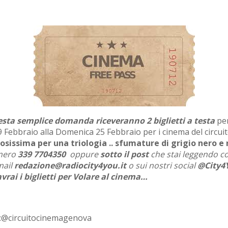
sta semplice domanda riceveranno 2 biglietti a testa
pe
9 Febbraio alla Domenica 25 Febbraio per i cinema del circuit
osissima per una triologia .. sfumature di grigio nero e
umero
339 7704350
oppure
sotto il post
che stai leggendo con
mail
redazione@radiocity4you.it
o sui nostri social
@City4
 avrai i biglietti per Volare al cinema…
:@circuitocinemagenova