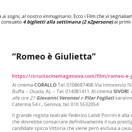
ia ai sogni, al nostro immaginario.
Ecco i Film che vi segnali
 consueto
4 biglietti alla settimana (2 x2persone)
ai primi
“Romeo è Giulietta”
https://circuitocinemagenova.com/film/romeo-e-g
Al cinema
CORALLO
:Tel. 0108687408-Via Innocenzo IV
Buffa –
Ovada
, AL – Tel. 014381411. Al cinema
SIVORI
d
alle ore 21
Giovanni Veronesi
e
Pilar Fogliati
saranno
Caterina 54 r., Genova, tel. 010 5532054
Il grande regista teatrale Federico Landi Porrini è alla
che dovrebbe consacrare definitivamente il suo prestigi
candidate spicca Vittoria che viene però esclusa a cau