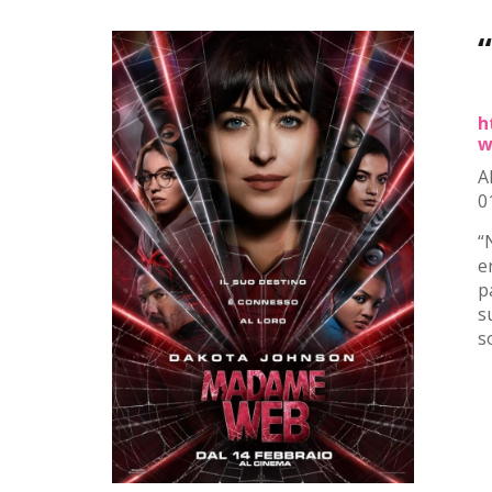
h
w
A
0
“
e
p
s
s