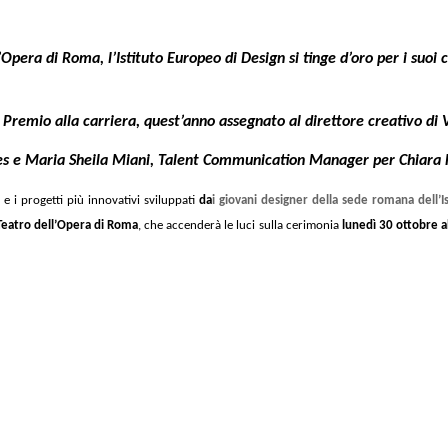
l’Opera di Roma, l’Istituto Europeo di Design si tinge d’oro per i suoi 
remio alla carriera, quest’anno assegnato al direttore creativo di V
ches e Maria Sheila Miani, Talent Communication Manager per Chiara 
e e i progetti più innovativi sviluppati
da
i giovani designer della sede romana dell’I
Teatro dell’Opera di Roma
, che accenderà le luci
sulla cerimonia
lunedì 30 ottobre al