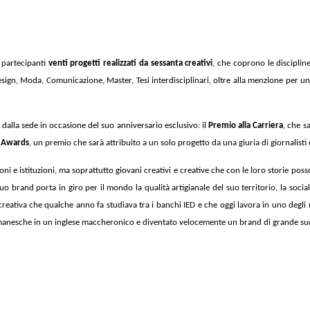
i partecipanti
venti progetti realizzati da sessanta creativi
, che coprono le disciplin
sign, Moda, Comunicazione, Master, Tesi interdisciplinari, oltre alla menzione per uno
 dalla sede in occasione del suo anniversario esclusivo: il
Premio alla Carriera
, che s
 Awards
, un premio che sarà attribuito a un solo progetto da una giuria di giornalisti 
ioni e istituzioni, ma soprattutto giovani creativi e creative che con le loro storie pos
suo brand porta in giro per il mondo la qualità artigianale del suo territorio, la socia
creativa che qualche anno fa studiava tra i banchi IED e che oggi lavora in uno degli
 romanesche in un inglese maccheronico e diventato velocemente un brand di grande su