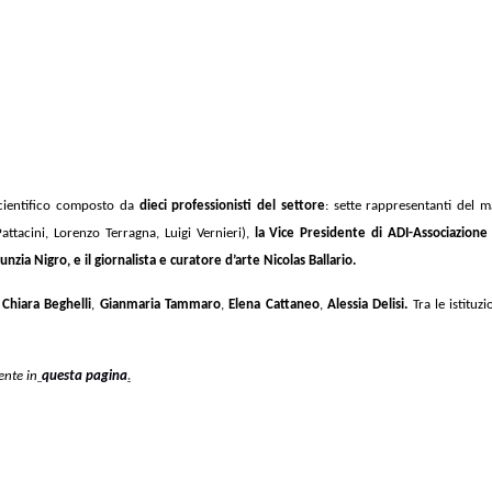
 scientifico composto da
dieci professionisti del settore
: sette rappresentanti del
ttacini, Lorenzo Terragna, Luigi Vernieri),
la Vice Presidente di ADI-Associazione
a Nigro, e il giornalista e curatore d’arte Nicolas Ballario.
i
Chiara Beghelli
,
Gianmaria Tammaro
,
Elena Cattaneo
,
Alessia Delisi.
Tra le istituzi
ente in
questa pagina
.