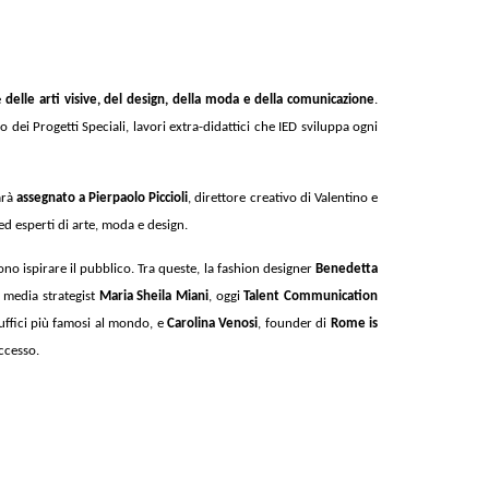
e
delle arti visive, del design, della moda e della comunicazione
.
 dei Progetti Speciali, lavori extra-didattici che IED sviluppa ogni
arà
assegnato a Pierpaolo Piccioli
, direttore creativo di Valentino e
ed esperti di arte, moda e design.
sono ispirare il pubblico. Tra queste, la fashion designer
Benedetta
l media strategist
Maria Sheila Miani
, oggi
Talent Communication
 uffici più famosi al mondo, e
Carolina Venosi
, founder di
Rome is
ccesso.