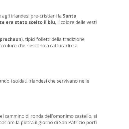
li irlandesi pre-cristiani la
Santa
e era stato scelto il blu
, il colore delle vesti
prechaun
), tipici folletti della tradizione
 a coloro che riescono a catturarli e a
ando i soldati irlandesi che servivano nelle
del cammino di ronda dell’omonimo castello, si
aciare la pietra il giorno di San Patrizio porti