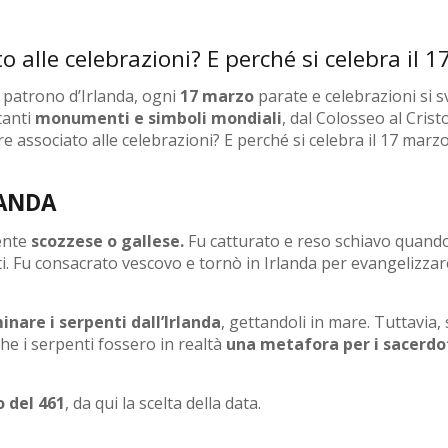
to alle celebrazioni? E perché si celebra il 
l patrono d’Irlanda, ogni
17 marzo
parate e celebrazioni si s
tanti
monumenti e simboli mondiali
, dal Colosseo al Cris
re associato alle celebrazioni? E perché si celebra il 17 marz
LANDA
ente
scozzese o gallese.
Fu catturato e reso schiavo quando
ti. Fu consacrato vescovo e tornò in Irlanda per evangelizzare 
inare i serpenti dall’Irlanda
, gettandoli in mare. Tuttavia, 
 che i serpenti fossero in realtà
una metafora per i sacerdoti
o del 461
, da qui la scelta della data.