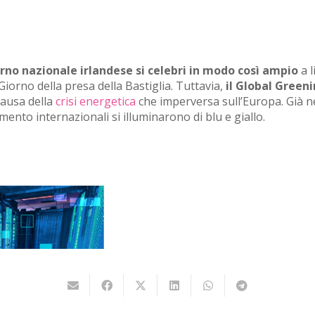
orno nazionale irlandese si celebri in modo così ampio
a l
Giorno della presa della Bastiglia. Tuttavia,
il Global Green
causa della
crisi energetica
che imperversa sull’Europa. Già ne
imento internazionali si illuminarono di blu e giallo.