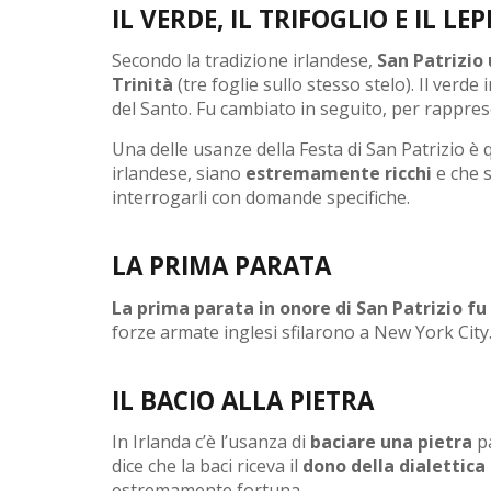
IL VERDE, IL TRIFOGLIO E IL L
Secondo la tradizione irlandese,
San Patrizio u
Trinità
(tre foglie sullo stesso stelo). Il verde
del Santo. Fu cambiato in seguito, per rappres
Una delle usanze della Festa di San Patrizio è 
irlandese, siano
estremamente ricchi
e che s
interrogarli con domande specifiche.
LA PRIMA PARATA
La prima parata in onore di San Patrizio fu 
forze armate inglesi sfilarono a New York City
IL BACIO ALLA PIETRA
In Irlanda c’è l’usanza di
baciare una pietra
pa
dice che la baci riceva il
dono della dialettica
estremamente fortuna.