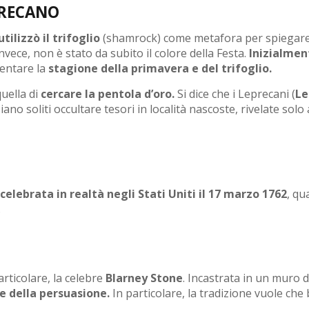
EPRECANO
tilizzò il trifoglio
(shamrock) come metafora per spiegare ag
 invece, non è stato da subito il colore della Festa.
Inizialment
entare la
stagione della primavera e del trifoglio.
quella di
cercare la pentola d’oro.
Si dice che i Leprecani (
Le
iano soliti occultare tesori in località nascoste, rivelate solo
celebrata in realtà negli Stati Uniti il 17 marzo 1762
, qu
.
rticolare, la celebre
Blarney Stone
. Incastrata in un muro 
 e della persuasione.
In particolare, la tradizione vuole che b