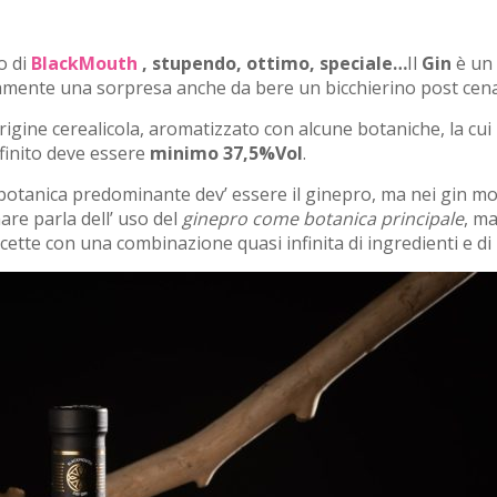
o di
BlackMouth
, stupendo, ottimo, speciale…
Il
Gin
è un 
eramente una sorpresa anche da bere un bicchierino post cen
origine cerealicola, aromatizzato con alcune botaniche, la cu
finito deve essere
minimo 37,5%Vol
.
botanica predominante dev’ essere il ginepro, ma nei gin m
inare parla dell’ uso del
ginepro come botanica principale
, ma
ette con una combinazione quasi infinita di ingredienti e di 