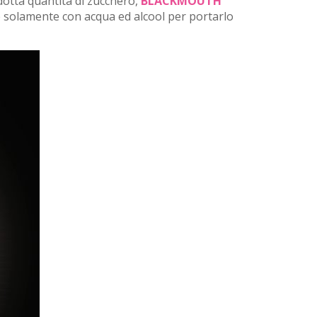
otta quantità di zucchero,
BLACKMOUTH
sce solamente con acqua ed alcool per portarlo