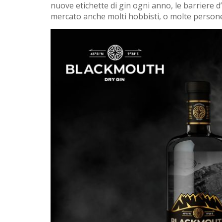
nuove etichette di gin ogni anno, le barriere
mercato anche molti hobbisti, o molte persone