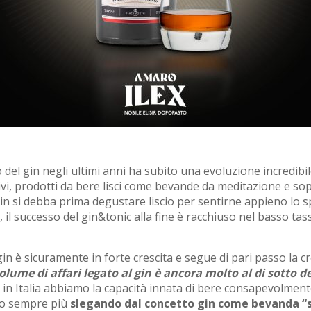
 del gin negli ultimi anni ha subito una evoluzione incredibil
i, prodotti da bere lisci come bevande da meditazione e sopr
gin si debba prima degustare liscio per sentirne appieno l
, il successo del gin&tonic alla fine è racchiuso nel basso tas
gin è sicuramente in forte crescita e segue di pari passo la cre
volume di affari legato al gin è ancora molto al di sotto d
in Italia abbiamo la capacità innata di bere consapevolmente
amo sempre più
slegando dal concetto gin come bevanda “