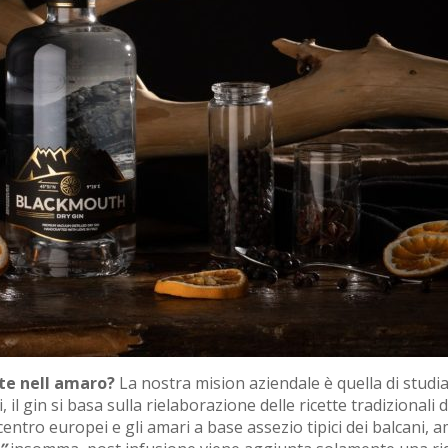
ate nell amaro?
La nostra mision aziendale è quella di studiar
il gin si basa sulla rielaborazione delle ricette tradizionali 
 centro europei e gli amari a base assezio tipici dei balcani,