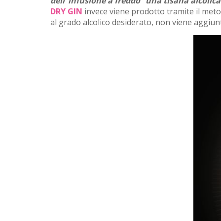
dell’ infusione a freddo “una tisana alcolica
DRY GIN
invece viene prodotto tramite il metod
al grado alcolico desiderato, non viene aggiunt