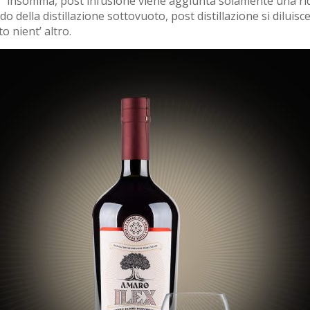
”
insomma, post infusione viene aggiunta solamente una rid
o della distillazione sottovuoto, post distillazione si dilui
o nient’ altro.