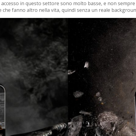
 d’ accesso in questo settore sono molto basse, e non sempr
 che fanno altro nella vita, quindi senza un reale backgroun